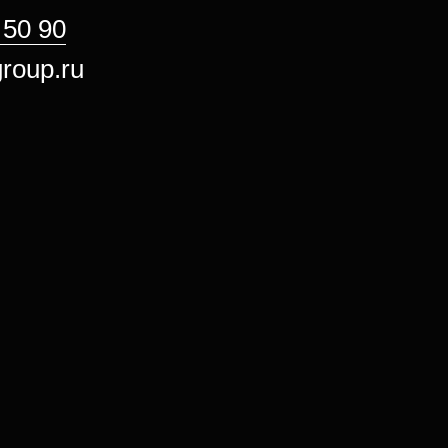
 50 90
roup.ru