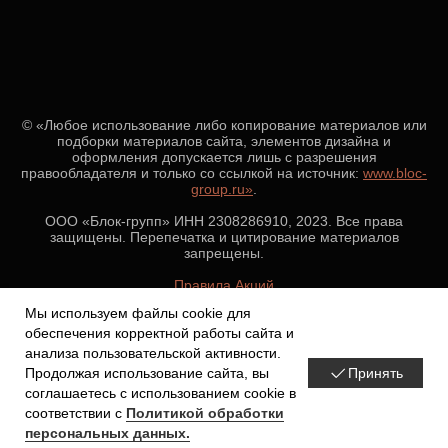
© «Любое использование либо копирование материалов или
подборки материалов сайта, элементов дизайна и
оформления допускается лишь с разрешения
правообладателя и только со ссылкой на источник:
www.bloc-
group.ru»
.
ООО «Блок-групп» ИНН 2308286910, 2023. Все права
защищены. Перепечатка и цитирование материалов
запрещены.
Правила Акций
Мы используем файлы cookie для
По всем вопросам пишите на
doc@bloc-group.ru
обеспечения корректной работы сайта и
анализа пользовательской активности.
Политика обработки данных
Принять
Продолжая использование сайта, вы
соглашаетесь с использованием cookie в
соответствии с
Политикой обработки
персональных данных.