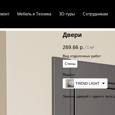
емонт
Мебель и Техника
3D-туры
Сотрудникам
Двери
269.66
р.
/
1 м²
Вид отделочных работ
Стены
Ремонт
TREND LIGHT
Замена дверей с одного типа 