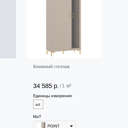
Книжный стеллаж
34 585
р.
/
1 м²
Единицы измерения
шт.
МиТ
POINT