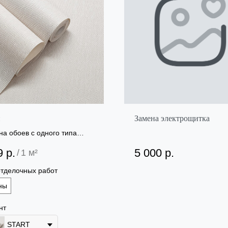
и
Замена электрощитка
а обоев с одного типа
нта на другой
9
р.
5 000
р.
/
1 м²
отделочных работ
ны
нт
START