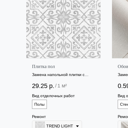
Плитка пол
Обо
Замена напольной плитки с
Замен
одного типа ремонта на другой
ремо
29.25
р.
0.5
/
1 м²
Вид отделочных работ
Вид 
Полы
Сте
Ремонт
Ремо
TREND LIGHT