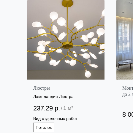
Люстры
Монт
до 2
Лампландия Люстра
свет
потолочная, E27, 40 Вт
237.29
р.
/
1 м²
8 0
Вид отделочных работ
Потолок