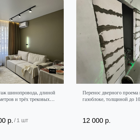
аж шинопровода, длиной
Перенос дверного проема 
 метров и трёх трековых
газоблоке, толщиной до 1
ильников
высотой до 2,1 метра (до 5
мм в сторону)
00
р.
12 000
р.
/
1 шт