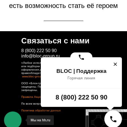
есть возможность стать её героем
Связаться с нами
8 (800) 222 50 90
info@bloc-group.ru
×
«Любое использование либо копирование материалов
или подборки материалов сайта, элементов дизайна и
BLOC | Поддержка
оформления допускается лишь с разрешения
правообладателя и только со ссылкой на источник:
www.bloc-group.ru
».
Горячая линия
ООО «Блок-групп» ИНН 2308286910, 2023. Все права
защищены. Перепечатка и цитирование материалов
запрещены.
8 (800) 222 50 90
Правила Акций
По всем вопросам пишите на
doc@bloc-group.ru
Политика обработки данных
Мы на hh.ru